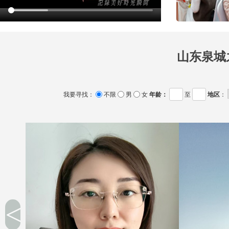
山东泉城
我要寻找：
不限
男
女
年龄：
至
地区
：