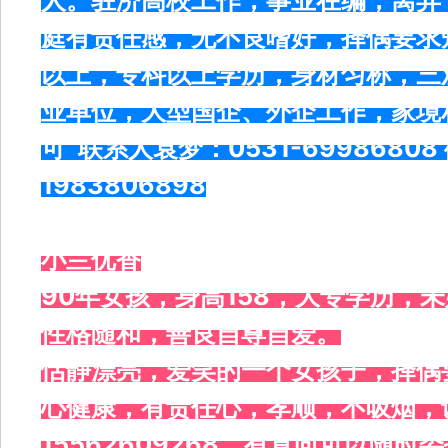
人。驻济高校工作，事业在编，离异
庭有责任感，无不良嗜好，择偶要求短未
以上，专科以上学历，身材匀称，三
业单位，大型国企、外企工作，家境
可 联系人袁梦：0531-69986808 
1983806898
小兰优香
90年女孩，身高158，大专学历，
性格随和，善良自尊自爱。
恬静漂亮，爱笑的一个女孩子，择偶
心健康，有责任心，孝顺，不吸烟，
15562609268，有意向可以随