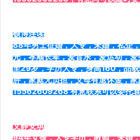
硕博连读
88年男士征婚，大专，未婚，私企，
光，孝顺长辈，爱音乐，爱运动，爱
至29岁，学历大专，身高160，品
胖，家庭无负担，父母有退休金，家
15562609268 有意联系可以委托
文静安琪
94年女孩，大专学历，教师，未婚，