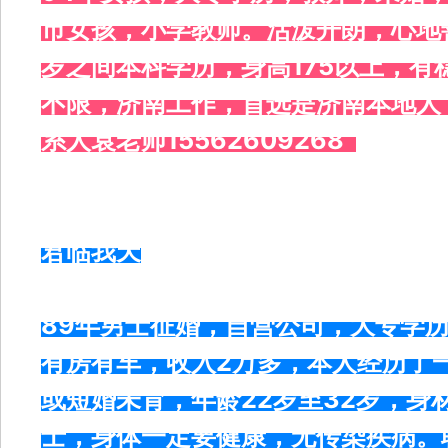
市女孩，小学教师。活泼开朗，心地
岁之间本科学历，身高175以上，
不限，济南工作，首选是济南本地人
系人袁老师15562609268
君临我天
89年男士征婚，自营公司，大专学历
有房有车，收入2万多，本人经历了
或短婚未育，年龄22岁至32岁，身
士，身体一定要健康，无传染疾病。联系