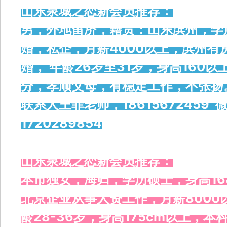
山东泉城之恋新会员推荐：
男，外地留济，籍贯：山东滨州，学历
婚，私企，月薪4000以上，滨州
婚， 年龄26岁至31岁，身高160
分，孝顺父母，有稳定工作，不张扬
联系人王菲老师，18615672459 微
1720289854
山东泉城之恋新会员推荐：
本市独女，海归，学历硕士，身高16
北京企业从事人资工作，月薪800
龄28-36岁，身高175cm以上，