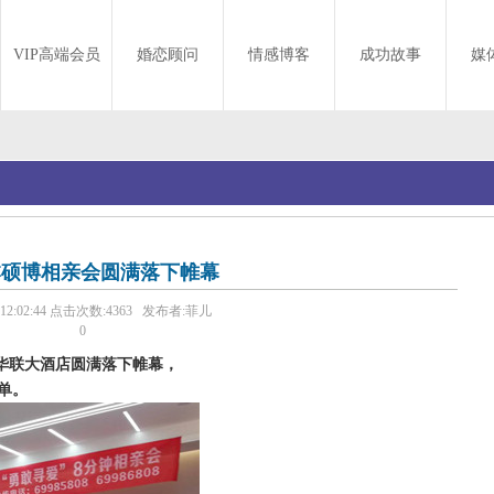
VIP高端会员
婚恋顾问
情感博客
成功故事
媒
8本硕博相亲会圆满落下帷幕
 12:02:44
点击次数:4363 发布者:菲儿
0
南华联大酒店圆满落下帷幕，
单。