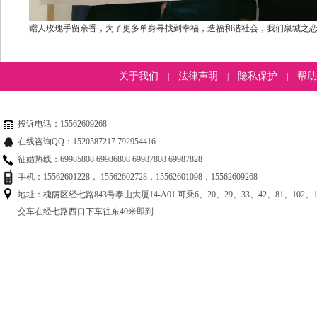
赠人玫瑰手留余香，为了更多单身寻找到幸福，造福和谐社会，我们泉城之
关于我们
法律声明
隐私保护
帮助
|
|
|
投诉电话：15562609268
在线咨询QQ：1520587217 792954416
征婚热线：69985808 69986808 69987808 69987828
手机：15562601228， 15562602728，15562601098，15562609268
地址：槐荫区经七路843号泰山大厦14-A01 可乘6、20、29、33、42、81、102、125
交车在经七路西口下车往东40米即到