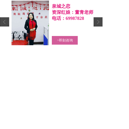
泉城之恋
梦老师
资深红娘：董青老师
8
电话：69987828
>即刻咨询