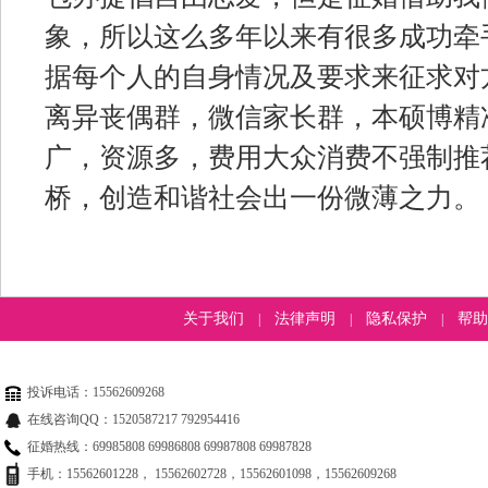
象，所以这么多年以来有很多成功牵
据每个人的自身情况及要求来征求对
离异丧偶群，微信家长群，本硕博精
广，资源多，费用大众消费不强制推
桥，创造和谐社会出一份微薄之力。
关于我们
法律声明
隐私保护
帮助
|
|
|
投诉电话：15562609268
在线咨询QQ：1520587217 792954416
征婚热线：69985808 69986808 69987808 69987828
手机：15562601228， 15562602728，15562601098，15562609268