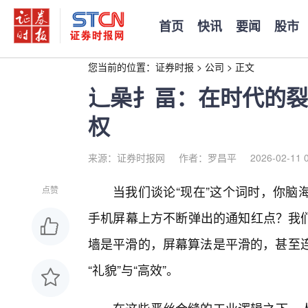
首页
快讯
要闻
股市
您当前的位置：
证券时报
>
公司
>
正文
辶喿扌畐：在时代的裂
权
来源：证券时报网
作者：罗昌平
2026-02-11 
当我们谈论“现在”这个词时，你脑
点赞
手机屏幕上方不断弹出的通知红点？我
墙是平滑的，屏幕算法是平滑的，甚至连
“礼貌”与“高效”。