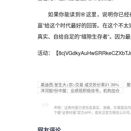
如果你能读到🌸这里，说明你已经
畐”给这个时代最好的回答。在这个不太
真实、自给自足的“缝隙生存者”。因为
活动：【
8cjVGdkyAuHwSRRkeCZXbTJ
美迪西:发生大<宗>交易 成交折价率21.39%
聚
洋河股!份中报：业绩现积极信号，机构加仓
声明：证券时报力求信息真实、准确，文章提及内
下载“证券时报”官方APP，或关注官方微信公众
网友评论