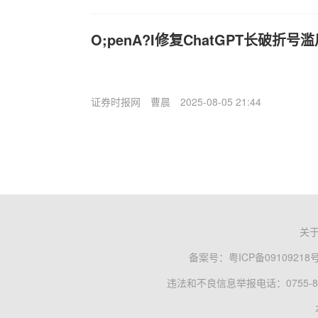
O;penA?I修复ChatGPT长破折号
证券时报网
曹晨
2025-08-05 21:44
关
备案号：
粤ICP备09109218
违法和不良信息举报电话：0755-83