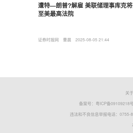
遭特—朗普?解雇 美联储理事库克将
至美最高法院
证券时报网
曹晨
2025-08-05 21:44
关
备案号：
粤ICP备09109218
违法和不良信息举报电话：0755-83