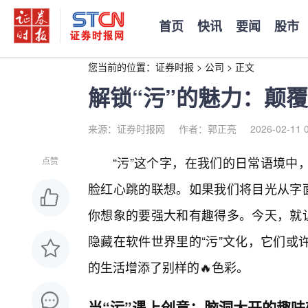
首页
快讯
要闻
股市
您当前的位置：
证券时报
>
公司
>
正文
解锁“污”的魅力：颠覆
来源：证券时报网
作者：郭正亮
2026-02-11 
“污”这个字，在我们的日常语境中
点赞
脸红心跳的联想。如果我们将目光从字面
你想象的要强大和有趣得多。今天，就让
隐藏在软件世界里的“污”文化，它们或
的生活增添了别样的🔥色彩。
当“污”遇上创意：脑洞大开的趣味