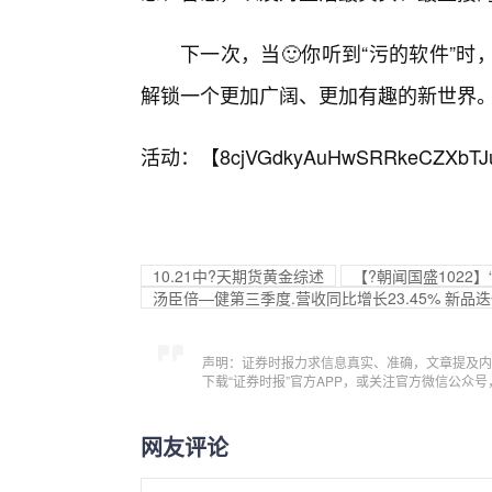
下一次，当🙂你听到“污的软件”
解锁一个更加广阔、更加有趣的新世界
活动：【
8cjVGdkyAuHwSRRkeCZXbTJ
10.21中?天期货黄金综述
【?朝闻国盛1022
汤臣倍—健第三季度.营收同比增长23.45% 新品
声明：证券时报力求信息真实、准确，文章提及内
下载“证券时报”官方APP，或关注官方微信公众
网友评论