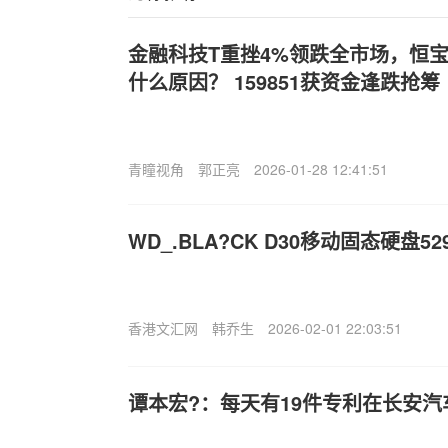
金融科技
T
重挫4%领跌全市场，恒
什么原因？ 159851获资金逢跌抢筹
青瞳视角
郭正亮
2026-01-28 12:41:51
WD_.BLA?CK D30移动固态硬盘52
香港文汇网
韩乔生
2026-02-01 22:03:51
谭本宏?：每天有19件专利在长安汽